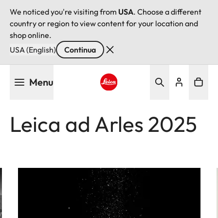
We noticed you're visiting from
USA
. Choose a different
country or region to view content for your location and
shop online.
USA (English)
Continua
Salta
Menu
al
contenuto
Leica logo - Home
principale
Leica ad Arles 2025