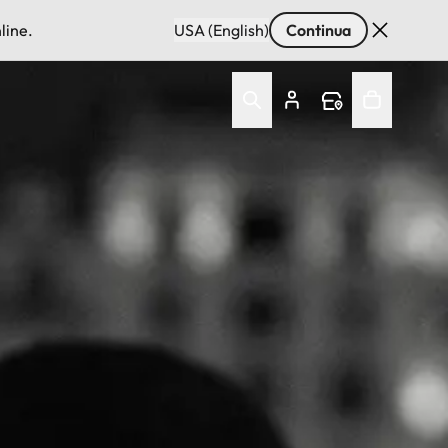
line.
USA (English)
Continua