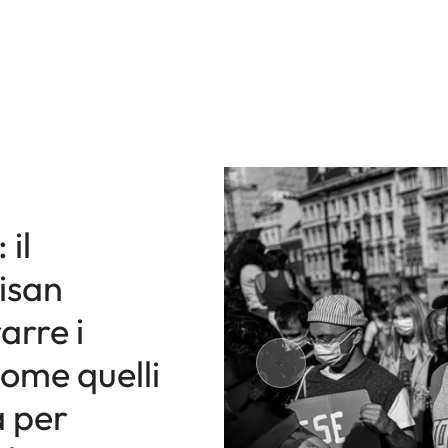
il
isan
arre i
come quelli
a per