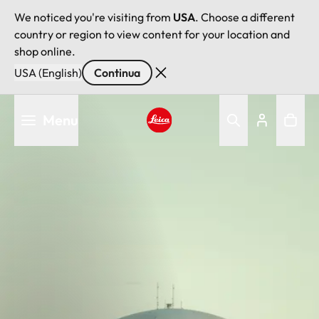
We noticed you're visiting from
USA
. Choose a different
country or region to view content for your location and
shop online.
USA (English)
Continua
Salta
Menu
al
contenuto
Leica logo - Home
principale