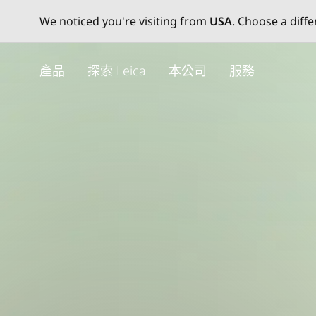
We noticed you're visiting from
USA
. Choose a diff
Skip
to
產品
探索 Leica
本公司
服務
main
content