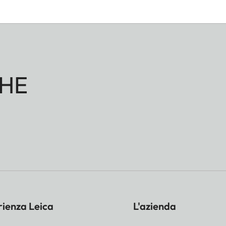
HE
rienza Leica
L'azienda