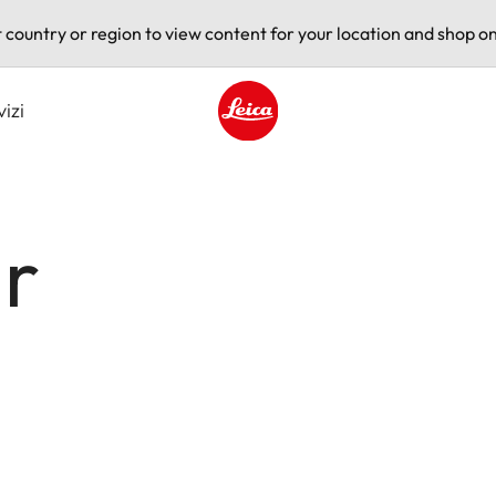
t country or region to view content for your location and shop on
vizi
Leica logo - Home
ir