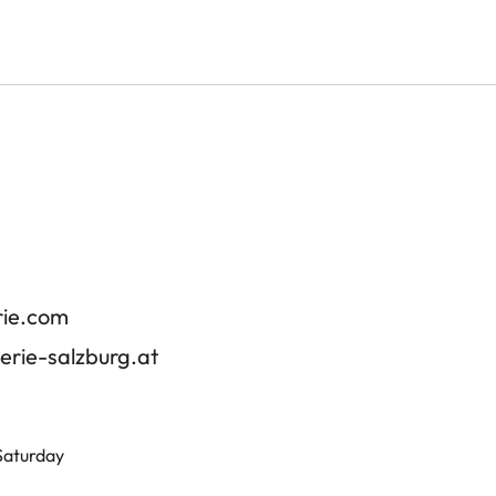
rie.com
erie-salzburg.at
 Saturday