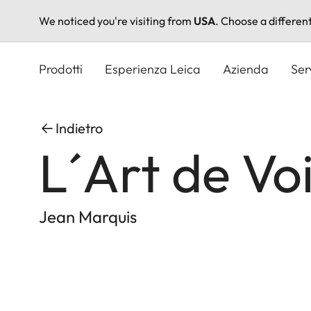
We noticed you're visiting from
USA
. Choose a differen
Salta
al
Prodotti
Esperienza Leica
Azienda
Ser
contenuto
principale
Indietro
L´Art de Vo
Jean Marquis