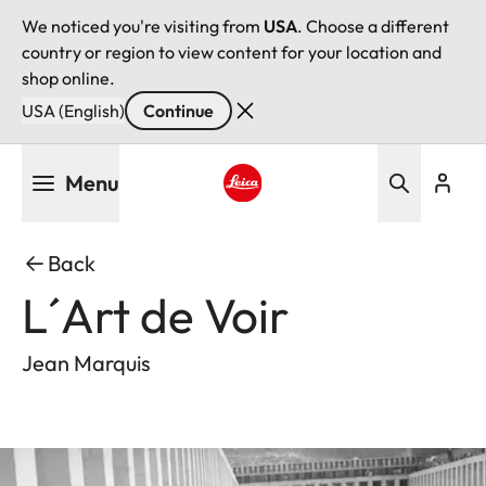
We noticed you're visiting from
USA
. Choose a different
country or region to view content for your location and
shop online.
USA (English)
Continue
Skip
Menu
to
main
Leica logo - Home
content
Back
L´Art de Voir
Jean Marquis