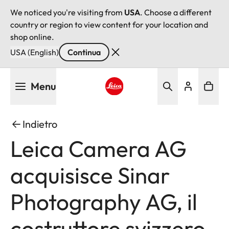
We noticed you're visiting from
USA
. Choose a different
country or region to view content for your location and
shop online.
USA (English)
Continua
Salta
Menu
al
contenuto
Leica logo - Home
principale
Indietro
Leica Camera AG
acquisisce Sinar
Photography AG, il
costruttore svizzero