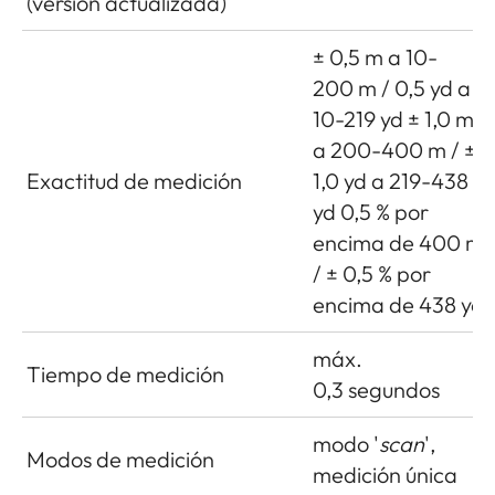
(versión actualizada)
± 0,5 m a 10-
200 m / 0,5 yd a
10-219 yd ± 1,0 m
a 200-400 m / ±
Exactitud de medición
1,0 yd a 219-438
yd 0,5 % por
encima de 400 m
/ ± 0,5 % por
encima de 438 yd
máx.
Tiempo de medición
0,3 segundos
modo '
scan
',
Modos de medición
medición única