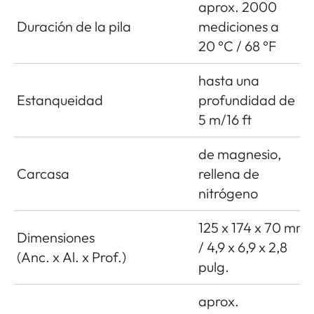
aprox. 2000
Duración de la pila
mediciones a
20 °C / 68 °F
hasta una
Estanqueidad
profundidad de
5 m/16 ft
de magnesio,
Carcasa
rellena de
nitrógeno
125 x 174 x 70 mm
Dimensiones
/ 4,9 x 6,9 x 2,8
(Anc. x Al. x Prof.)
pulg.
aprox.