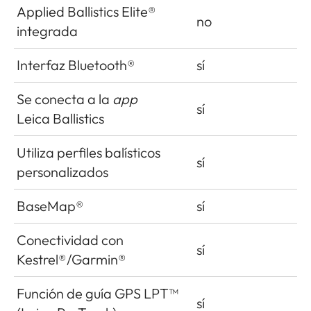
Applied Ballistics Elite®
no
integrada
Interfaz Bluetooth®
sí
Se conecta a la
app
sí
Leica Ballistics
Utiliza perfiles balísticos
sí
personalizados
BaseMap®
sí
Conectividad con
sí
Kestrel®/Garmin®
Función de guía GPS LPT™
sí