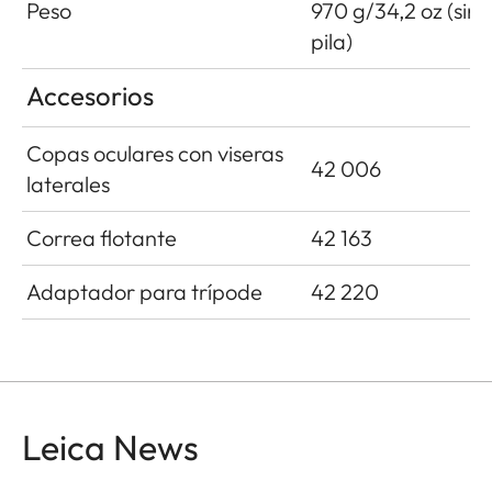
Peso
970 g/34,2 oz (sin
pila)
Accesorios
Copas oculares con viseras
42 006
laterales
Correa flotante
42 163
Adaptador para trípode
42 220
Leica News