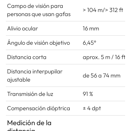
Campo de visión para
> 104 m/> 312 ft
personas que usan gafas
Alivio ocular
16 mm
Ángulo de visión objetivo
6,45°
Distancia corta
aprox. 5 m / 16 ft
Distancia interpupilar
de 56 a 74 mm
ajustable
Transmisión de luz
91 %
Compensación dióptrica
± 4 dpt
Medición de la
distancia