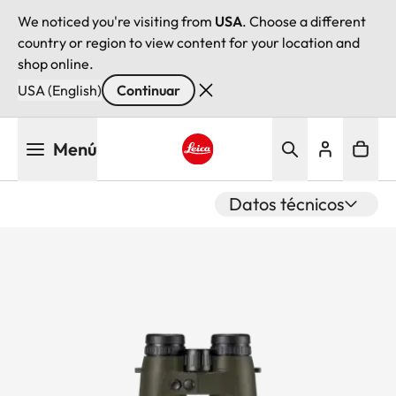
We noticed you're visiting from
USA
. Choose a different
country or region to view content for your location and
shop online.
USA (English)
Continuar
Pasar
Menú
al
contenido
Leica logo - Home
principal
Datos técnicos