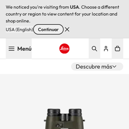
We noticed you're visiting from
USA
. Choose a different
country or region to view content for your location and
shop online.
USA (English)
Continuar
Pasar
Menú
al
contenido
Leica logo - Home
principal
Descubre más