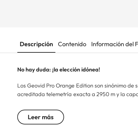
Descripción
Contenido
Información del 
No hay duda: ¡la elección idónea!
Los Geovid Pro Orange Edition son sinónimo de s
acreditada telemetría exacta a 2950 m y la capac
precisos, este modelo hace que el cazador sea m
que buscar los prismáticos entre la maleza o la hi
Leer más
encontrar.
Con los nuevos Geovid Pro 10x42 Orange, la líder