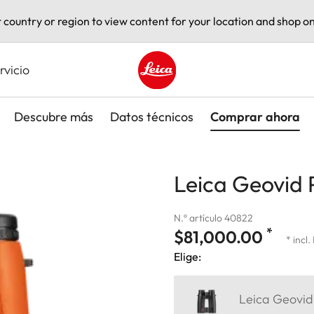
t country or region to view content for your location and shop on
rvicio
Leica logo - Home
Descubre más
Datos técnicos
Comprar ahora
Leica Geovid 
N.º artículo 40822
*
$81,000.00
* incl.
Elige:
Leica Geovid