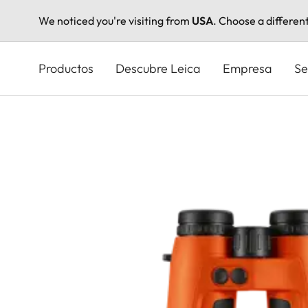
We noticed you're visiting from
USA
. Choose a differen
Pasar
al
Productos
Descubre Leica
Empresa
Se
contenido
principal