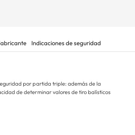
Fabricante
Indicaciones de seguridad
eguridad por partida triple: además de la
idad de determinar valores de tiro balísticos
ucho más visible durante una batida. Además, si hay
erba alta, con su color brillante resulta más fácil de
 pionera Leica Sport Optics amplía su serie de