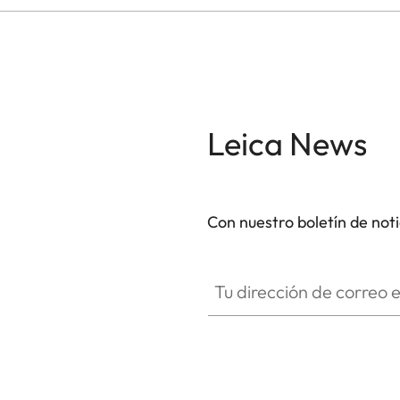
modelos de prismáticos con telémetro revoluciona
modelos Geovid Pro están equipados con el excel
TM
Applied Ballistics Ultralight
líder a nivel mundia
Los 10 aumentos de este modelo son ideales para
Leica News
identificar una presa. Los Geovid Pro 10x42 Ora
resistencia y ofrecen funciones acreditadas en l
en cualquier situación de caza.
Con nuestro boletín de not
Tu dirección de correo electró