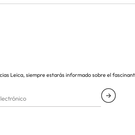
rios. Además del preciso láser de clase 1, todos los
ente sistema de prisma Perger-Porro y el software
l.
 observaciones detalladas, por ejemplo a la hora de
nge Edition son ergonómicos, destacan por su gran
a práctica que los convierten en un compañero fiable
icias Leica, siempre estarás informado sobre el fascinan
nico