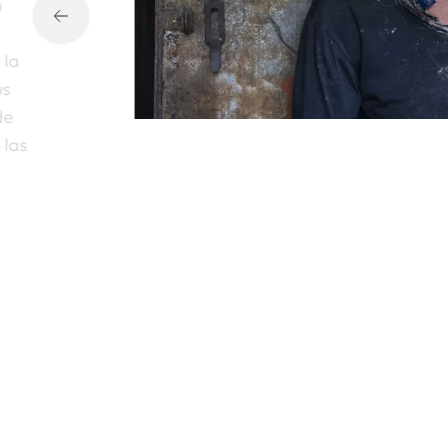
n
 la
us
de
 las