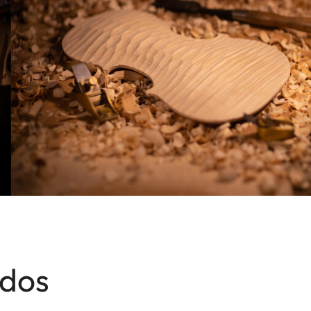
1
x
dos