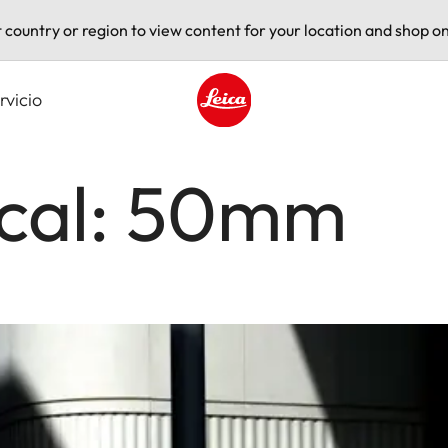
t country or region to view content for your location and shop on
rvicio
Leica logo - Home
ocal: 50mm