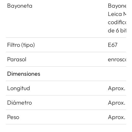
Bayoneta
Bayonet
Leica M 
codificac
de 6 bits
Filtro (tipo)
E67
Parasol
enroscab
Dimensiones
Longitud
Aprox. 
Diámetro
Aprox. 
Peso
Aprox. 3