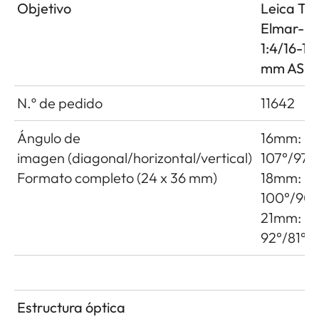
Objetivo
Leica Tri
Elmar-M
1:4/16-18
mm ASPH
N.º de pedido
11642
Ángulo de
16mm:
imagen (diagonal/horizontal/vertical)
107°/97°
Formato completo (24 x 36 mm)
18mm:
100°/90°
21mm:
92°/81°/
Estructura óptica