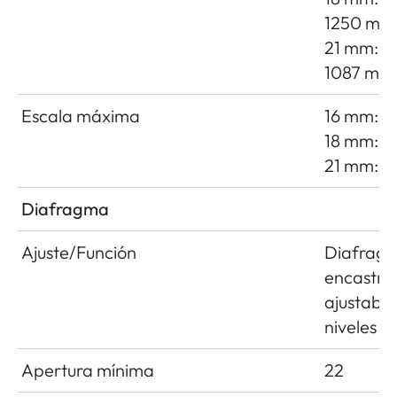
1250 mm
21 mm: 7
1087 mm
Escala máxima
16 mm: 1:
18 mm: 1:
21 mm: 1
Diafragma
Ajuste/Función
Diafrag
encastre
ajustable
niveles m
Apertura mínima
22