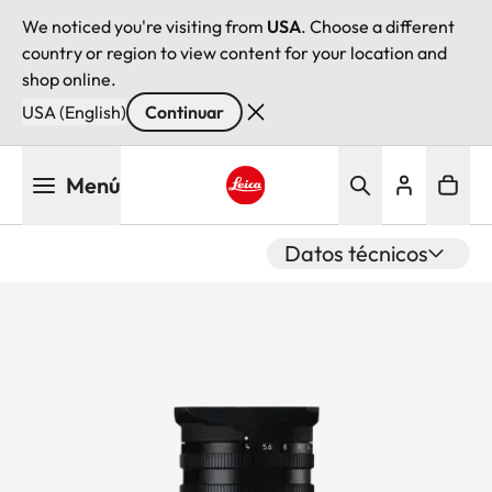
We noticed you're visiting from
USA
. Choose a different
country or region to view content for your location and
shop online.
USA (English)
Continuar
Pasar
Menú
al
contenido
Leica logo - Home
principal
Datos técnicos