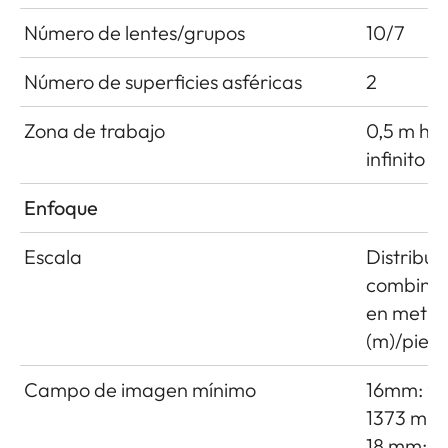
Número de lentes/grupos
10/7
Número de superficies asféricas
2
Zona de trabajo
0,5 m ha
infinito
Enfoque
Escala
Distribuc
combina
en metro
(m)/pies (
Campo de imagen mínimo
16mm: 91
1373 mm
18 mm: 8