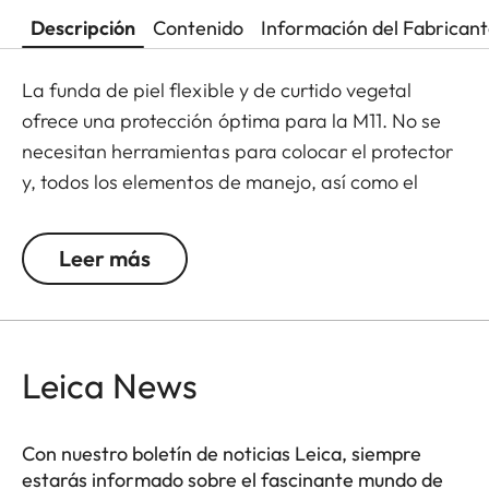
Descripción
Contenido
Información del Fabrican
La funda de piel flexible y de curtido vegetal
ofrece una protección óptima para la M11. No se
necesitan herramientas para colocar el protector
y, todos los elementos de manejo, así como el
puerto USB, permanecen totalmente accesibles.
Los accesorios de la cámara, como la correa para
Leer más
el hombro, la correa para la muñeca o el
reposapulgares, también pueden utilizarse sin
restricciones. Una solapa en la parte inferior del
protector ofrece acceso instantáneo a la batería y
Leica News
a la tarjeta de memoria, mientras que un
compartimento adicional para la tarjeta SD
Con nuestro boletín de noticias Leica, siempre
garantiza que su M11 esté siempre lista para
estarás informado sobre el fascinante mundo de
disparar.