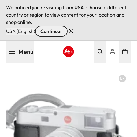
We noticed you're visiting from
USA
. Choose a different
country or region to view content for your location and
shop online.
USA (English)
Continuar
Pasar
Menú
al
contenido
Leica logo - Home
principal