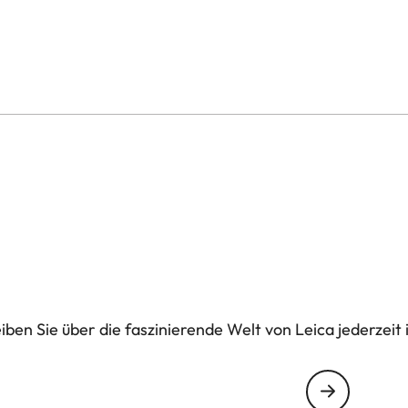
nd der Speicherkarte. Mit dem zusätzlichen
 M11 stets einsatzbereit.
ben Sie über die faszinierende Welt von Leica jederzeit 