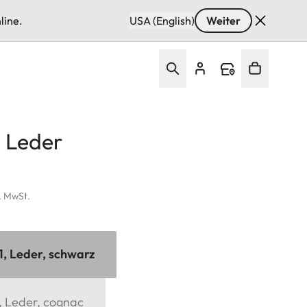
line.
USA (English)
Weiter
, Leder
l. MwSt.
1, Leder, schwarz
, Leder, cognac