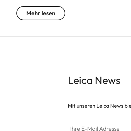
gewährleistet einen schnellen Zugang zum Akku u
Einschubfach für eine weitere SD-Karte bleibt ihre
Mehr lesen
Leica News
Mit unseren Leica News blei
Ihre E-Mail Adresse