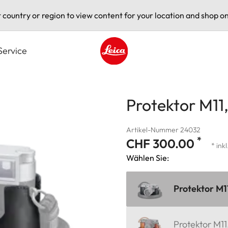
t country or region to view content for your location and shop on
Service
Leica logo - Home
Protektor M11
Artikel-Nummer 24032
*
CHF 300.00
* ink
Wählen Sie:
Protektor M1
Protektor M11