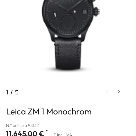
1
/
5
Leica ZM 1 Monochrom
N.º artículo 98132
*
11.645,00 €
* incl. IVA