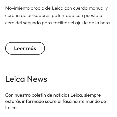
Movimiento propio de Leica con cuerda manual y
corona de pulsadores patentada con puesta a
cero del segundo para facilitar el ajuste de la hora.
Lenguaje de diseño exclusivo de Leica con
numerosas referencias al diseño de cámaras:
Leer más
corona de pulsador (disparador), indicador de
estado del movimiento, cambio rápido de fecha
con pulsador a la 1, indicador de reserva de
marcha con dos hojas sincronizadas, forma de la
Leica News
caja con fondo invisible.
La mayoría de las piezas del movimiento, la caja,
Con nuestro boletín de noticias Leica, siempre
la esfera y las agujas se fabrican en el mismo
estarás informado sobre el fascinante mundo de
Leica.
taller, y el movimiento y el reloj se ensamblan en el
mismo lugar.