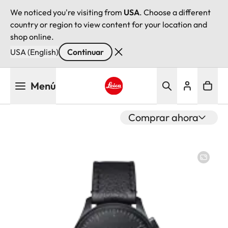
We noticed you're visiting from
USA
. Choose a different
country or region to view content for your location and
shop online.
USA (English)
Continuar
Pasar
Menú
al
contenido
Leica logo - Home
principal
Comprar ahora