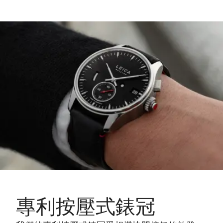
專利按壓式錶冠