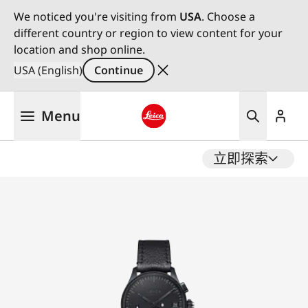
We noticed you're visiting from
USA
. Choose a
different country or region to view content for your
location and shop online.
USA (English)
Continue
Skip
Menu
to
main
Leica logo - Home
content
立即探索