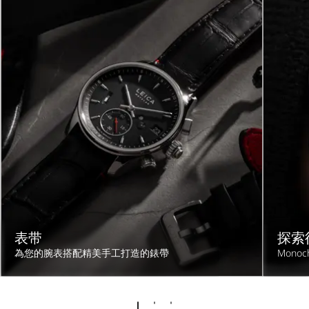
表带
探索徠
為您的腕表搭配精美手工打造的錶帶
Mono