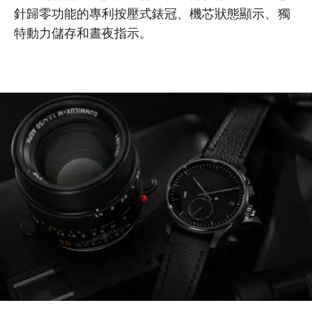
針歸零功能的專利按壓式錶冠、機芯狀態顯示、獨
特動力儲存和晝夜指示。