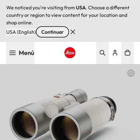
We noticed you're visiting from
USA
. Choose a different
country or region to view content for your location and
shop online.
USA (English)
Continuar
Pasar
Menú
al
contenido
Leica logo - Home
principal