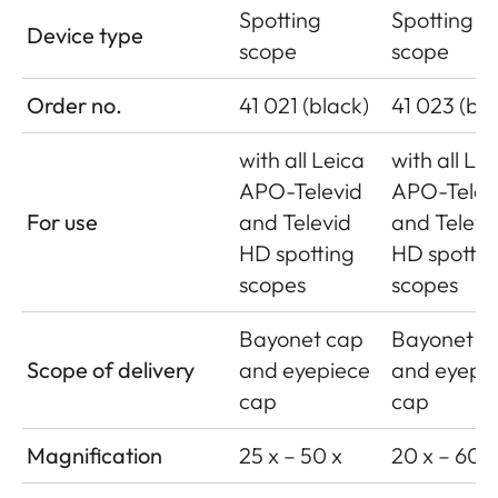
Spotting
Spotting
Device type
scope
scope
Order no.
41 021 (black)
41 023 (bla
with all Leica
with all Le
APO-Televid
APO-Telev
For use
and Televid
and Televi
HD spotting
HD spottin
scopes
scopes
Bayonet cap
Bayonet c
Scope of delivery
and eyepiece
and eyepi
cap
cap
Magnification
25 x – 50 x
20 x – 60 x