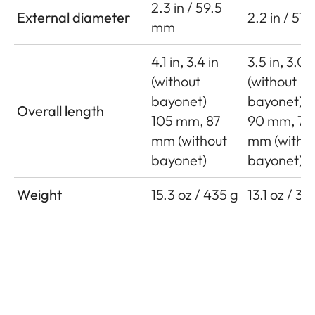
2.3 in / 59.5
External diameter
2.2 in / 57
mm
4.1 in, 3.4 in
3.5 in, 3.0 i
(without
(without
bayonet)
bayonet)
Overall length
105 mm, 87
90 mm, 75
mm (without
mm (witho
bayonet)
bayonet)
Weight
15.3 oz / 435 g
13.1 oz / 37