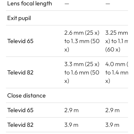
Lens focal length
—
—
Exit pupil
2.6 mm (25 x)
3.25 mm (
Televid 65
to 1.3 mm (50
x) to 1.1 m
x)
(60 x)
3.3 mm (25 x)
4.0 mm (20
Televid 82
to 1.6 mm (50
to 1.4 mm 
x)
x)
Close distance
Televid 65
2.9 m
2.9 m
Televid 82
3.9 m
3.9 m