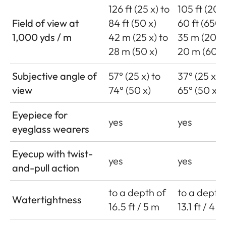
126 ft (25 x) to
105 ft (20 x
Field of view at
84 ft (50 x)
60 ft (650 
1,000 yds / m
42 m (25 x) to
35 m (20 x)
28 m (50 x)
20 m (60 x
Subjective angle of
57° (25 x) to
37° (25 x) t
view
74° (50 x)
65° (50 x)
Eyepiece for
yes
yes
eyeglass wearers
Eyecup with twist-
yes
yes
and-pull action
to a depth of
to a depth
Watertightness
16.5 ft / 5 m
13.1 ft / 4 m