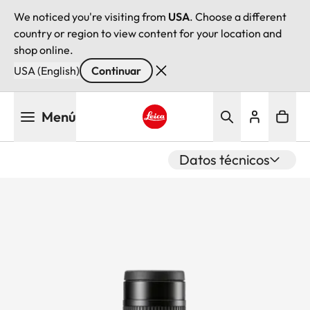
We noticed you're visiting from
USA
. Choose a different
country or region to view content for your location and
shop online.
USA (English)
Continuar
Pasar
Menú
al
contenido
Leica logo - Home
principal
Datos técnicos