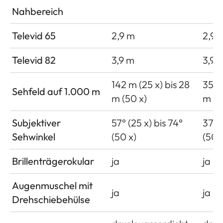
Nahbereich
Televid 65
2,9 m
2,9 
Televid 82
3,9 m
3,9 
142 m (25 x) bis 28
35 m
Sehfeld auf 1.000 m
m (50 x)
m (6
Subjektiver
57° (25 x) bis 74°
37° (
Sehwinkel
(50 x)
(50 
Brillenträgerokular
ja
ja
Augenmuschel mit
ja
ja
Drehschiebehülse