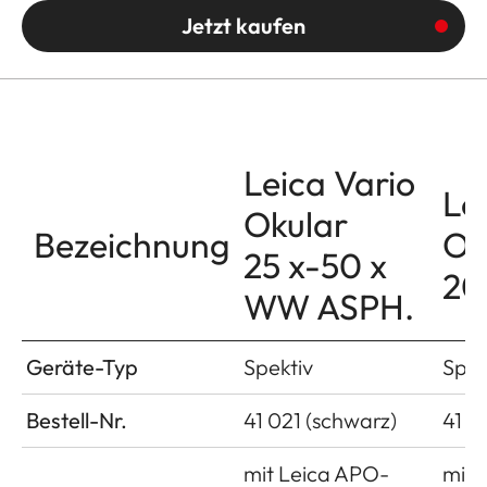
Jetzt kaufen
Leica Vario
Le
Okular
Bezeichnung
Ok
25 x-50 x
20
WW ASPH.
Geräte-Typ
Spektiv
Spek
Bestell-Nr.
41 021 (schwarz)
41 0
mit Leica APO-
mit 