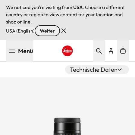
We noticed you're visiting from
USA
. Choose a different
country or region to view content for your location and
shop online.
USA (English)
Weiter
Direkt
Menü
zum
Inhalt
Leica logo - Home
Technische Daten