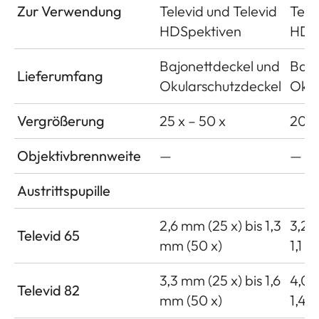
Zur Verwendung
Televid und Televid
Tele
HDSpektiven
HDS
Bajonettdeckel und
Bajo
Lieferumfang
Okularschutzdeckel
Okul
Vergrößerung
25 x – 50 x
20 x
Objektivbrennweite
—
—
Austrittspupille
2,6 mm (25 x) bis 1,3
3,25
Televid 65
mm (50 x)
1,1 
3,3 mm (25 x) bis 1,6
4,0 
Televid 82
mm (50 x)
1,4 