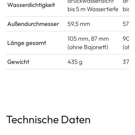
druckwasserdicht
druc
Wasserdichtigkeit
bis 5 m Wassertiefe
bis 
Außendurchmesser
59,5 mm
57 
105 mm, 87 mm
90 
Länge gesamt
(ohne Bajonett)
(ohn
Gewicht
435 g
370 
Technische Daten