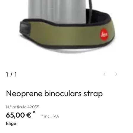
1
/
1
Neoprene binoculars strap
N.º artículo 42055
*
65,00 €
* incl. IVA
Elige: