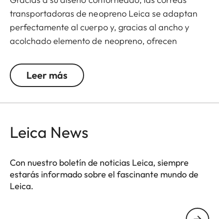
transportadoras de neopreno Leica se adaptan
perfectamente al cuerpo y, gracias al ancho y
acolchado elemento de neopreno, ofrecen
además un confort excepcional al transportar tus
prismáticos. El estructurado forro tipo goma
Leer más
garantiza un agarre ideal en el hombro y evita que
los prismáticos se resbalen al andar o escalar.
Leica News
Con nuestro boletín de noticias Leica, siempre
estarás informado sobre el fascinante mundo de
Leica.
Tu dirección de correo electrónico