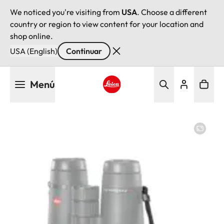
We noticed you're visiting from
USA
. Choose a different
country or region to view content for your location and
shop online.
USA (English)
Continuar
Pasar
Menú
al
contenido
Leica logo - Home
principal