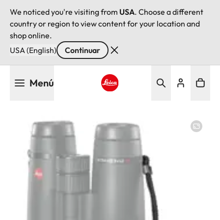
We noticed you're visiting from
USA
. Choose a different
country or region to view content for your location and
shop online.
USA (English)
Continuar
Pasar
Menú
al
contenido
Leica logo - Home
principal