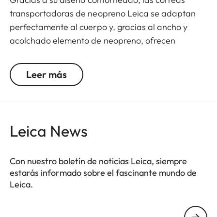
transportadoras de neopreno Leica se adaptan
perfectamente al cuerpo y, gracias al ancho y
acolchado elemento de neopreno, ofrecen
además un confort excepcional al transportar tus
prismáticos. El estructurado forro tipo goma
Leer más
garantiza un agarre ideal en el hombro y evita que
los prismáticos se resbalen al andar o escalar.
Leica News
Con nuestro boletín de noticias Leica, siempre
estarás informado sobre el fascinante mundo de
Leica.
Tu dirección de correo electrónico