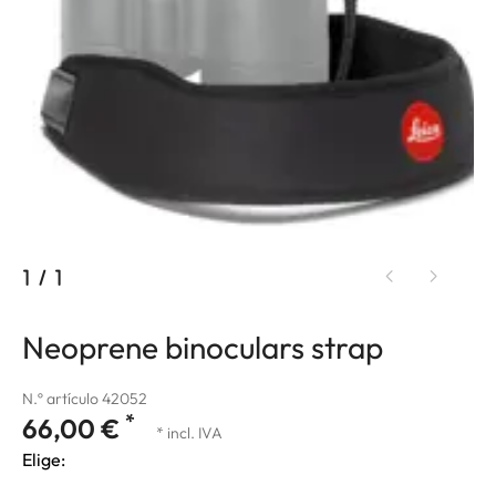
1
/
1
Neoprene binoculars strap
N.º artículo 42052
*
66,00 €
* incl. IVA
Elige: