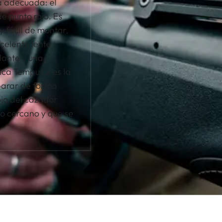
ca adecuada: el
e punto rojo. Es
 fácil de montar,
celente lente
lante y una
ica Tempus 2 es la
parar de forma
 ojo del cazador
o cercano y que se