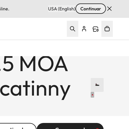
line.
USA (English)
Continuar
2.5 MOA
icatinny