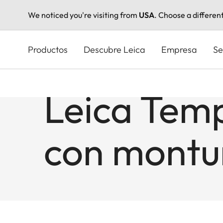
We noticed you're visiting from
USA
. Choose a differen
Pasar
al
Productos
Descubre Leica
Empresa
Se
contenido
principal
Leica Tem
con montur