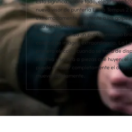
Esto significa, sobre todo, elegir la ópti
nuevo visor de puntería Leica Tempus 2 d
extremadamente resistente a los golpes y
y su electrónica es muy económica. Su ex
asférica garantiza un punto luminoso bril
calidad de imagen extraordinaria. La Le
primera elección cuando se trata de dis
intuitiva y segura a piezas que huyen: el
puede enfocar completamente el objetiv
mueve rápidamente.