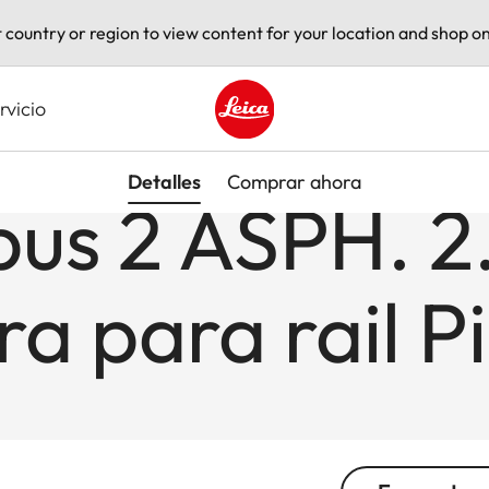
t country or region to view content for your location and shop on
rvicio
Leica logo - Home
Detalles
Comprar ahora
pus 2 ASPH. 
a para rail P