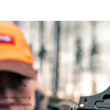
a opción.
ación aumenta a
equipo adecuado.