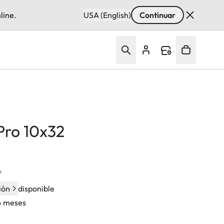
line.
USA (English)
Continuar
Pro 10x32
A
ión
disponible
24 meses