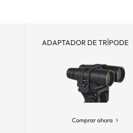
ADAPTADOR DE TRÍPODE
y tratamiento de lente AquaDura® en las lentes
5 m/16,5 ft
m
Comprar ahora