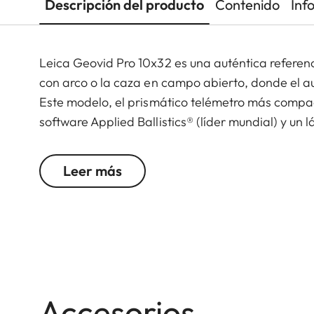
Descripción del producto
Contenido
Inf
Leica Geovid Pro 10x32 es una auténtica referen
con arco o la caza en campo abierto, donde el au
Este modelo, el prismático telémetro más compac
software Applied Ballistics® (líder mundial) y un
cristal tan pequeño había reunido tantas presta
Extremadamente potente y con tecnología de van
Leer más
opción para cualquier cazador activo que aprecie
fiable para todos los disparos a corta y larga dis
Redescubre la verdadera grandeza – descubre 
Alcance
2300 m
Accesorios