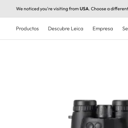
We noticed you're visiting from
USA
. Choose a differen
Pasar
al
Productos
Descubre Leica
Empresa
Se
contenido
principal