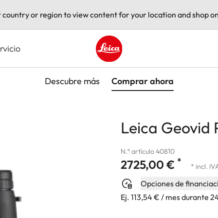
t country or region to view content for your location and shop on
rvicio
Leica logo - Home
Descubre más
Comprar ahora
Leica Geovid 
N.º artículo 40810
*
2725,00 €
* incl. IV
Opciones de financiac
Ej. 113,54 € / mes durante 