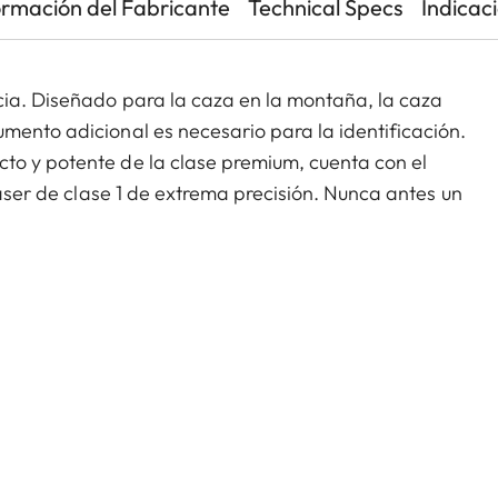
ormación del Fabricante
Technical Specs
Indicac
cia. Diseñado para la caza en la montaña, la caza
mento adicional es necesario para la identificación.
to y potente de la clase premium, cuenta con el
 láser de clase 1 de extrema precisión. Nunca antes un
ciones ópticas con una balística probada en el campo.
guardia, este pionero telémetro es la primera
 un equipo compacto y exija una solución balística
tancia.
más
aquí.