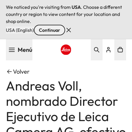
We noticed you're visiting from
USA
. Choose a different
country or region to view content for your location and
shop online.
USA (English)
Continuar
Pasar
Menú
al
contenido
Leica logo - Home
principal
Volver
Andreas Voll,
nombrado Director
Ejecutivo de Leica
Camera AG, efectivo