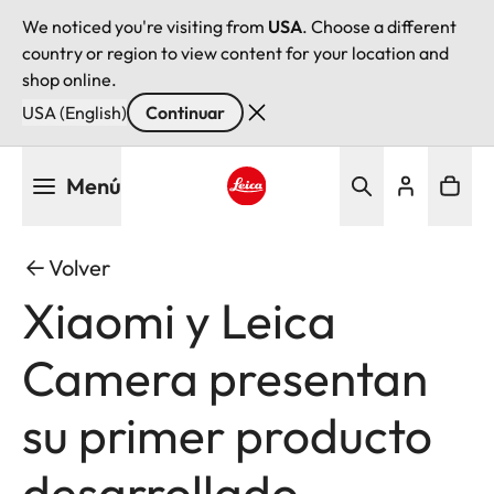
We noticed you're visiting from
USA
. Choose a different
country or region to view content for your location and
shop online.
USA (English)
Continuar
Pasar
Menú
al
contenido
Leica logo - Home
principal
Volver
Xiaomi y Leica
Camera presentan
su primer producto
desarrollado