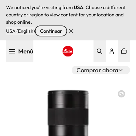
We noticed you're visiting from
USA
. Choose a different
country or region to view content for your location and
shop online.
USA (English)
Continuar
Pasar
Menú
al
contenido
Leica logo - Home
principal
Comprar ahora