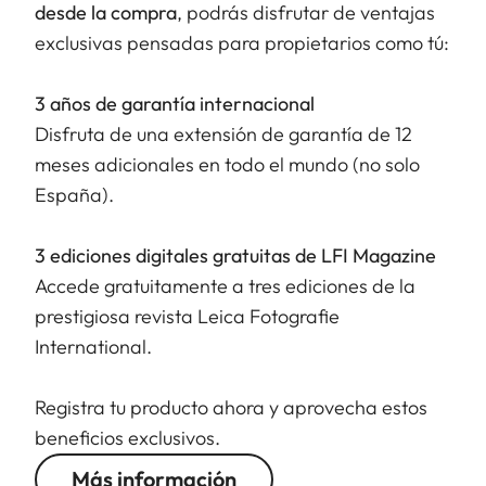
desde la compra
, podrás disfrutar de ventajas
grados hay un clic que permite cambiar
exclusivas pensadas para propietarios como tú:
rápidamente entre el modo paisaje y el modo
retrato.
3 años de garantía internacional
Disfruta de una extensión de garantía de 12
meses adicionales en todo el mundo (no solo
España).
3 ediciones digitales gratuitas de LFI Magazine
Accede gratuitamente a tres ediciones de la
prestigiosa revista Leica Fotografie
International.
Registra tu producto ahora y aprovecha estos
beneficios exclusivos.
Más información