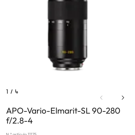
1
/
4
APO-Vario-Elmarit-SL 90-280
f/2.8-4
N.º artículo 11175