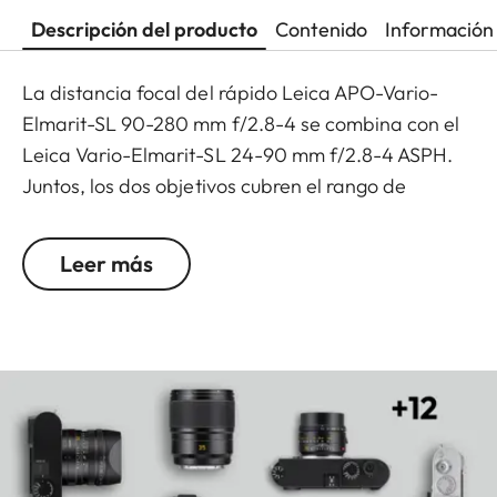
Descripción del producto
Contenido
Información 
La distancia focal del rápido Leica APO-Vario-
Elmarit-SL 90-280 mm f/2.8-4 se combina con el
Leica Vario-Elmarit-SL 24-90 mm f/2.8-4 ASPH.
Juntos, los dos objetivos cubren el rango de
distancia focal completo desde 24 hasta 280 mm
(el Leica Vario-Elmarit-SL 1:2.8-4/24-90 mm
Leer más
ASPH. no viene incluido).
El nuevo diseño de enfoque dual interno permite
un autofocus lo más rápido posible para todos los
sistemas de cámara profesionales. El sistema de
estabilización de imagen óptico compensa hasta
3,5 puntos la vibración de la cámara.