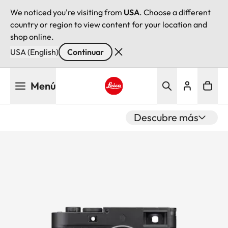
We noticed you're visiting from
USA
. Choose a different
country or region to view content for your location and
shop online.
USA (English)
Continuar
Pasar
Menú
al
contenido
Leica logo - Home
principal
Descubre más