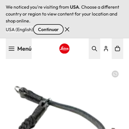
We noticed you're visiting from
USA
. Choose a different
country or region to view content for your location and
shop online.
USA (English)
Continuar
Pasar
Menú
al
contenido
Leica logo - Home
principal