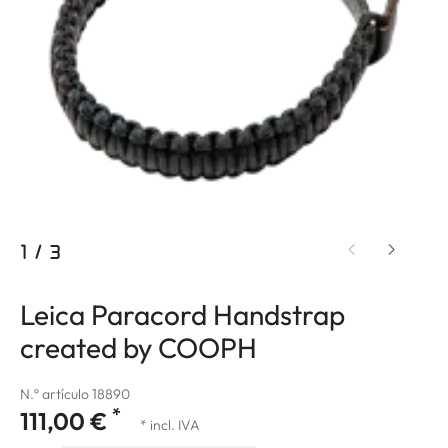
1
/
3
Leica Paracord Handstrap
created by COOPH
N.º artículo 18890
*
111,00 €
* incl. IVA