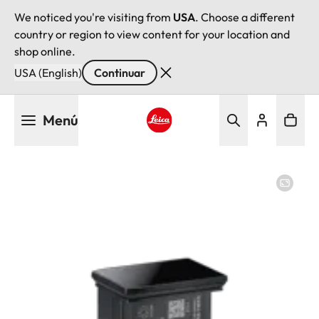
We noticed you're visiting from
USA
. Choose a different
country or region to view content for your location and
shop online.
USA (English)
Continuar
Pasar
Menú
al
contenido
Leica logo - Home
principal