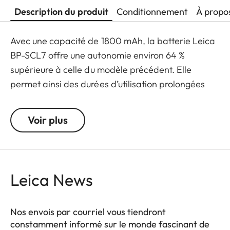
Description du produit
Conditionnement
À propo
Avec une capacité de 1800 mAh, la batterie Leica
BP-SCL7 offre une autonomie environ 64 %
supérieure à celle du modèle précédent. Elle
permet ainsi des durées d’utilisation prolongées
entre chaque recharge, ainsi qu’une recharge plus
rapide via USB-C.
Voir plus
Le résultat : des performances optimales, réunies
dans un format compact.
Leica News
Nos envois par courriel vous tiendront
constamment informé sur le monde fascinant de