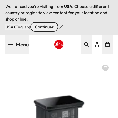
We noticed you're visiting from
USA
. Choose a different
country or region to view content for your location and
shop online.
USA (English)
Continuer
Aller
Menu
au
contenu
Leica logo - Home
principal