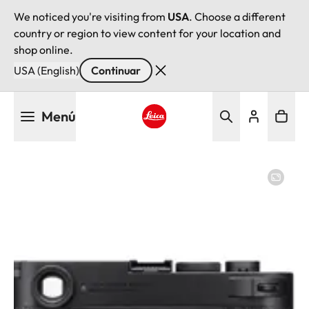
We noticed you're visiting from
USA
. Choose a different
country or region to view content for your location and
shop online.
USA (English)
Continuar
Pasar
Menú
al
contenido
Leica logo - Home
principal