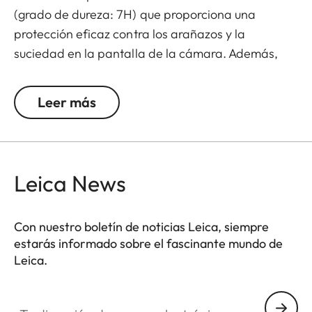
(grado de dureza: 7H) que proporciona una
protección eficaz contra los arañazos y la
suciedad en la pantalla de la cámara. Además,
reduce considerablemente los reflejos y permite
una visualización de imágenes de alto contraste
Leer más
incluso con mucha luz. El resultado: máxima
protección sin reflejos molestos.
Leica News
Con nuestro boletín de noticias Leica, siempre
estarás informado sobre el fascinante mundo de
Leica.
Tu dirección de correo electrónico