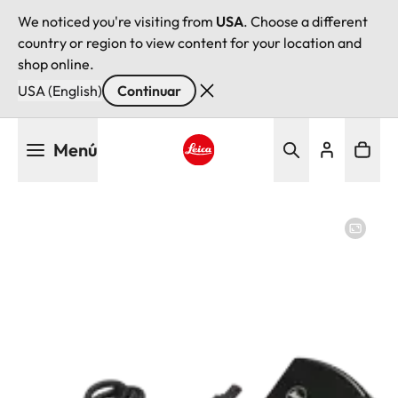
We noticed you're visiting from
USA
. Choose a different
country or region to view content for your location and
shop online.
USA (English)
Continuar
Pasar
Menú
al
contenido
Leica logo - Home
principal