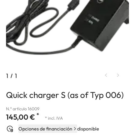
1
/
1
Quick charger S (as of Typ 006)
N.º artículo 16009
*
145,00 €
* incl. IVA
Opciones de financiación
disponible