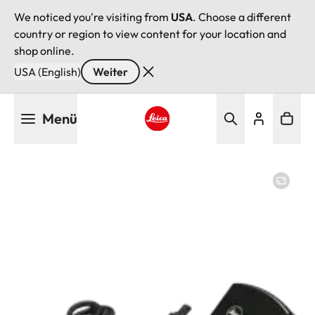
We noticed you're visiting from
USA
. Choose a different
country or region to view content for your location and
shop online.
USA (English)
Weiter
Direkt
Menü
zum
Inhalt
Leica logo - Home