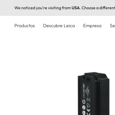
We noticed you're visiting from
USA
. Choose a differen
Pasar
al
Productos
Descubre Leica
Empresa
Se
contenido
principal