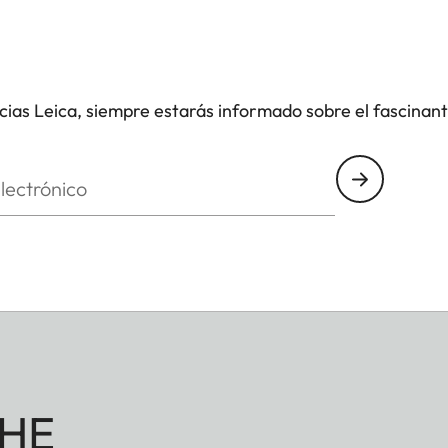
icias Leica, siempre estarás informado sobre el fascinan
nico
HE