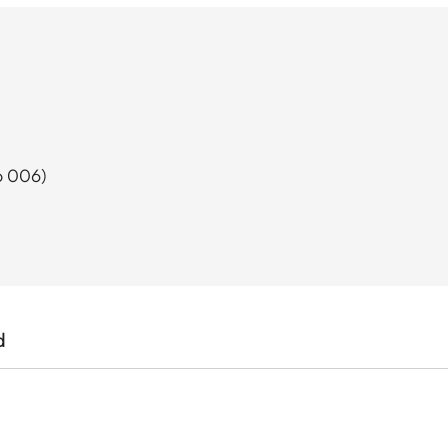
o 006)
d