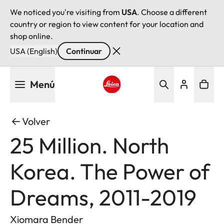
We noticed you're visiting from
USA
. Choose a different
country or region to view content for your location and
shop online.
USA (English)
Continuar
Pasar
Menú
al
contenido
Leica logo - Home
principal
Volver
25 Million. North
Korea. The Power of
Dreams, 2011-2019
Xiomara Bender