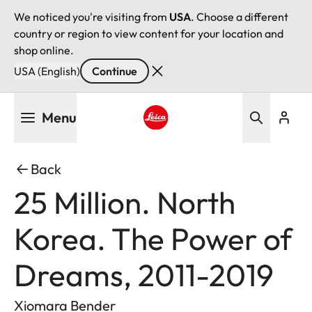
We noticed you're visiting from
USA
. Choose a different
country or region to view content for your location and
shop online.
USA (English)
Continue
Skip
Menu
to
main
Leica logo - Home
content
Back
25 Million. North
Korea. The Power of
Dreams, 2011-2019
Xiomara Bender