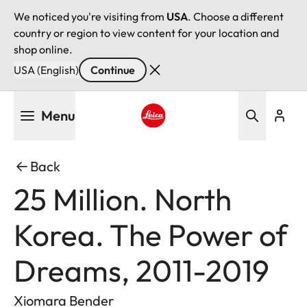
We noticed you're visiting from
USA
. Choose a different
country or region to view content for your location and
shop online.
USA (English)
Continue
Skip
Menu
to
main
Leica logo - Home
content
Back
25 Million. North
Korea. The Power of
Dreams, 2011-2019
Xiomara Bender