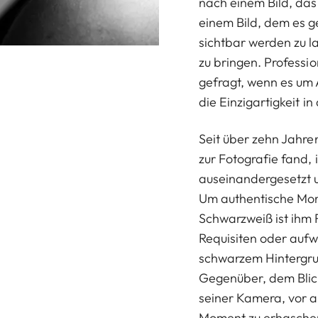
nach einem Bild, das
einem Bild, dem es g
sichtbar werden zu l
zu bringen. Professi
gefragt, wenn es um A
die Einzigartigkeit in
Seit über zehn Jahre
zur Fotografie fand, 
auseinandergesetzt u
Um authentische Mome
Schwarzweiß ist ihm 
Requisiten oder aufwe
schwarzem Hintergru
Gegenüber, dem Blick
seiner Kamera, vor a
Moment zu erhaschen