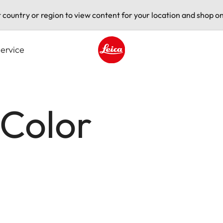
t country or region to view content for your location and shop on
ervice
Leica logo - Home
 Color