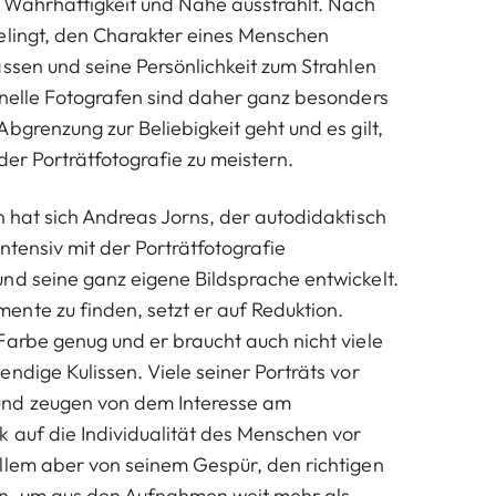
 Wahrhaftigkeit und Nähe ausstrahlt. Nach
elingt, den Charakter eines Menschen
assen und seine Persönlichkeit zum Strahlen
onelle Fotografen sind daher ganz besonders
bgrenzung zur Beliebigkeit geht und es gilt,
 der Porträtfotografie zu meistern.
n hat sich Andreas Jorns, der autodidaktisch
intensiv mit der Porträtfotografie
nd seine ganz eigene Bildsprache entwickelt.
nte zu finden, setzt er auf Reduktion.
Farbe genug und er braucht auch nicht viele
ndige Kulissen. Viele seiner Porträts vor
nd zeugen von dem Interesse am
 auf die Individualität des Menschen vor
llem aber von seinem Gespür, den richtigen
, um aus den Aufnahmen weit mehr als