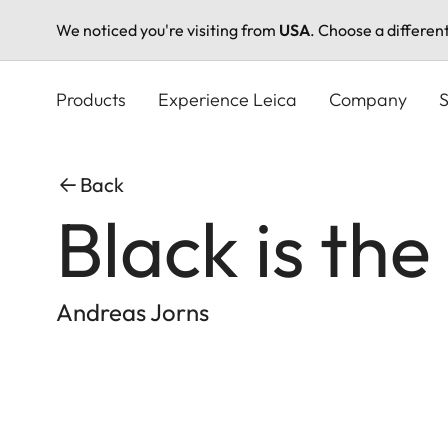
We noticed you're visiting from
USA
. Choose a differen
Skip
to
Products
Experience Leica
Company
S
main
content
Back
Black is the
Andreas Jorns