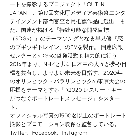
ートを撮影するプロジェクト「OUT IN
JAPAN」、第19回文化庁メディア芸術祭エンタ
テインメント部門審査委員推薦作品に選出。ま
た、国連が掲げる『持続可能な開発目標
（SDGs）』のテーマソングとなる早見優『恋
のブギウギトレイン』のPVを製作。 国連広報
センターとSDGsの啓発活動も精力的に行う。
2016年より、NHKと共に日本中の人々が夢や目
標を共有し、よりよい未来を目指す、2020年
のオリンピック・パラリンピックの東京大会の
応援をテーマとする「→2020 レスリー・キー
がつなぐポートレートメッセージ」をスター
ト。
オフィシャル写真の1500名以上のポートレート
撮影とプロモーション映像を監督している。
Twitter、Facebook、Instagram ：