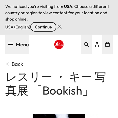
We noticed you're visiting from
USA
. Choose a different
country or region to view content for your location and
shop online.
USA (English)
Continue
Skip
Menu
to
main
Leica logo - Home
content
Back
レスリー ・ キー 写
真展 「Bookish」