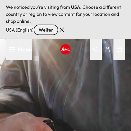
We noticed you're visiting from
USA
. Choose a different
country or region to view content for your location and
shop online.
USA (English)
Weiter
Direkt
Menü
zum
Inhalt
Leica logo - Home