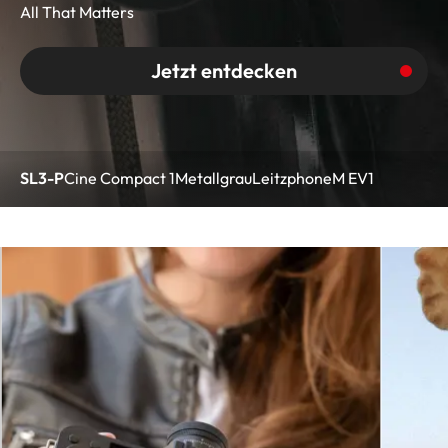
All That Matters
Jetzt entdecken
SL3-P
Cine Compact 1
Metallgrau
Leitzphone
M EV1