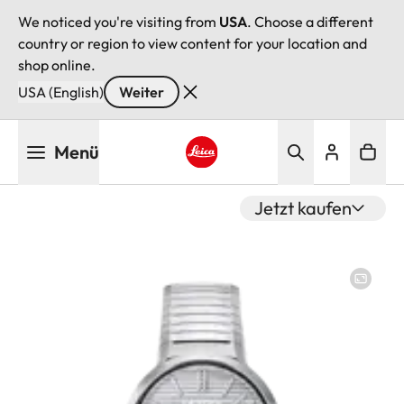
We noticed you're visiting from
USA
. Choose a different
country or region to view content for your location and
shop online.
USA (English)
Weiter
Direkt
Menü
zum
Inhalt
Leica logo - Home
Jetzt kaufen