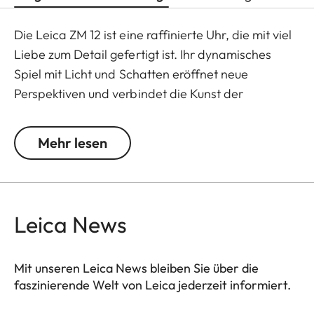
Die Leica ZM 12 ist eine raffinierte Uhr, die mit viel
Liebe zum Detail gefertigt ist. Ihr dynamisches
Spiel mit Licht und Schatten eröffnet neue
Perspektiven und verbindet die Kunst der
Uhrmacherei mit der Essenz der Fotografie.
Mehr lesen
Angetrieben wird die ZM 12 vom Leica Boutique-
Kaliber LA-3002, das in Zusammenarbeit mit dem
Schweizer Uhrwerksspezialisten Chronode
entwickelt wurde. Das Werk gewährleistet präzise
Leica News
Zeitmessung mit einer Gangreserve von 60
Stunden, die für optimale Genauigkeit in fünf
Positionen gemessen wird.
Mit unseren Leica News bleiben Sie über die
faszinierende Welt von Leica jederzeit informiert.
Es sitzt mit seinen 38 sorgfältig gefassten Steinen