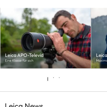
Leica APO-Televid
Leica
Eine Klasse für sich
Maxima
Leica News