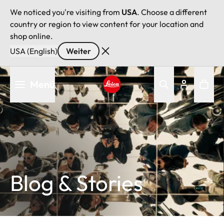
We noticed you're visiting from
USA
. Choose a different
country or region to view content for your location and
shop online.
USA (English)
Weiter
Direkt
Menü
zum
Inhalt
Leica logo - Home
Blog & Stories