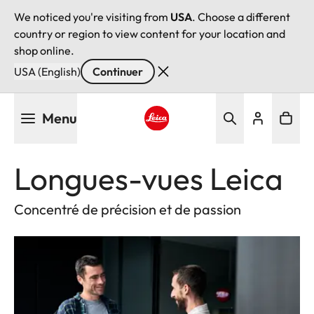
We noticed you're visiting from
USA
. Choose a different
country or region to view content for your location and
shop online.
USA (English)
Continuer
Aller
Menu
au
contenu
Leica logo - Home
principal
Longues-vues Leica
Concentré de précision et de passion