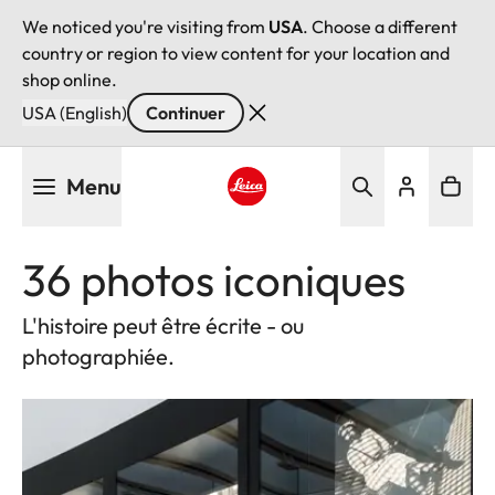
We noticed you're visiting from
USA
. Choose a different
country or region to view content for your location and
shop online.
USA (English)
Continuer
Aller
Menu
au
contenu
Leica logo - Home
principal
36 photos iconiques
L'histoire peut être écrite - ou
photographiée.