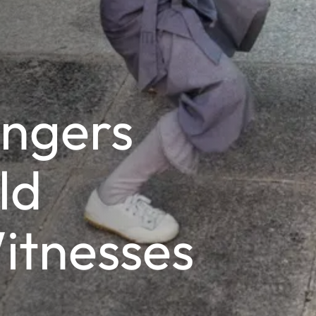
engers
ld
itnesses