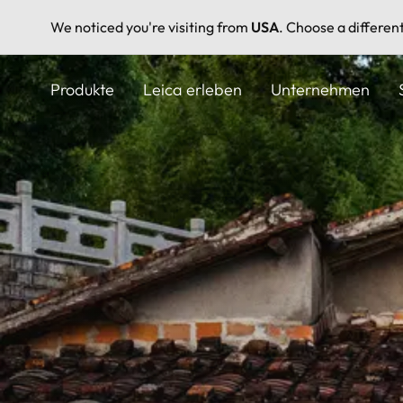
We noticed you're visiting from
USA
. Choose a differen
Direkt
zum
Produkte
Leica erleben
Unternehmen
Inhalt