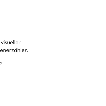
 visueller
enerzähler.
ry