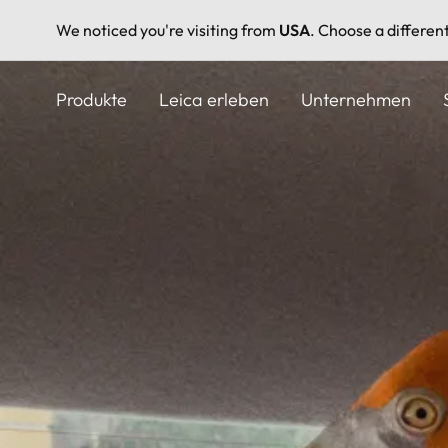
We noticed you're visiting from
USA
. Choose a differen
Direkt
zum
Produkte
Leica erleben
Unternehmen
Inhalt