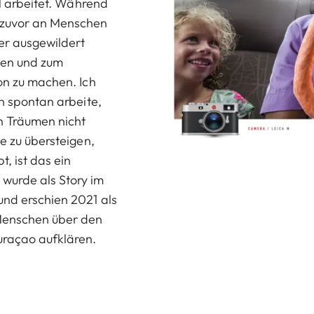
el arbeitet. Während
 zuvor an Menschen
er ausgewildert
men und zum
ion zu machen. Ich
ch spontan arbeite,
en Träumen nicht
ie zu übersteigen,
, ist das ein
wurde als Story im
 und erschien 2021 als
 Menschen über den
uraçao aufklären.