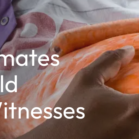
mates
ld
itnesses