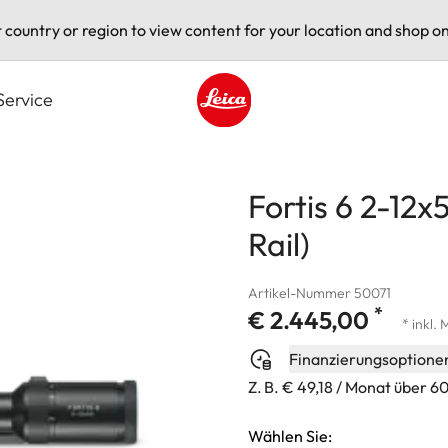
t country or region to view content for your location and shop on
Service
Leica logo - Home
Fortis 6 2-12
Rail)
Artikel-Nummer 50071
*
€ 2.445,00
* inkl.
Finanzierungsoptione
Z. B. € 49,18 / Monat über 
Wählen Sie: