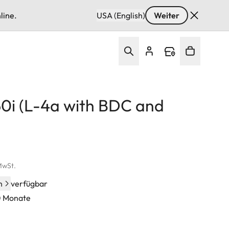
line.
USA (English)
Weiter
x50i (L-4a with BDC and
 MwSt.
n
verfügbar
60 Monate