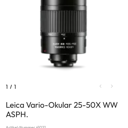
1
/
1
Leica Vario-Okular 25-50X WW
ASPH.
Artikel-Nummer 41021