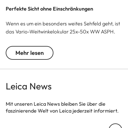
Perfekte Sicht ohne Einschränkungen
Wenn es um ein besonders weites Sehfeld geht, ist
das Vario-Weitwinkelokular 25x-50x WW ASPH.
die ideale Wahl für das Leica Televid
Spektivsystem. Dank hochpräziser asphärischer
Mehr lesen
Linsen werden eine außergewöhnlich hohe
Abbildungsleistung und eine herausragende
Bildqualität über den gesamten Zoombereich
hinweg erreicht – ohne Abstriche bei Schärfe oder
Leica News
Kontrast. Diese Linsen korrigieren optische
Abbildungsfehler wie sphärische Aberration und
Bildverzerrungen wirkungsvoll und ermöglichen so
Mit unseren Leica News bleiben Sie über die
faszinierende Welt von Leica jederzeit informiert.
eine gleichbleibende Schärfe und exzellenten
Kontrast bis zum äußersten Bildrand. Selbst bei
Ihre E-Mail Adresse
50-facher Vergrößerung bietet das