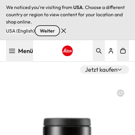
We noticed you're visiting from
USA
. Choose a different
country or region to view content for your location and
shop online.
USA (English)
Weiter
Direkt
Menü
zum
Inhalt
Leica logo - Home
Jetzt kaufen