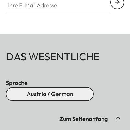
Weitwinkelokular in Verbindung mit dem Leica
Televid Spektiv ein großzügiges Sehfeld von bis zu
74°, das brillante Rundumsicht mit gestochen
scharfen Details bis zum Bildrand verbindet – ideal
zur schnellen Erfassung von bewegten Motiven,
etwa bei der Vogelbeobachtung.
DAS WESENTLICHE
Sprache
Austria / German
Zum Seitenanfang