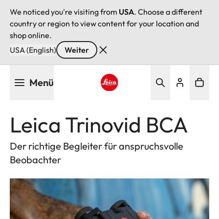
We noticed you're visiting from
USA
. Choose a different
country or region to view content for your location and
shop online.
USA (English)
Weiter
Direkt
Menü
zum
Inhalt
Leica logo - Home
Leica Trinovid BCA
Der richtige Begleiter für anspruchsvolle
Beobachter